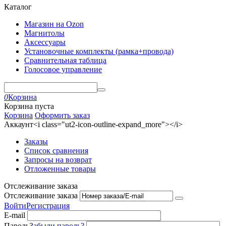
Каталог
Магазин на Ozon
Магнитолы
Аксессуары
Установочные комплекты (рамка+провода)
Сравнительная таблица
Голосовое управление
0
Корзина
Корзина пуста
Корзина
Оформить заказ
Аккаунт<i class="ut2-icon-outline-expand_more"></i>
Заказы
Список сравнения
Запросы на возврат
Отложенные товары
Отслеживание заказа
Отслеживание заказа
Войти
Регистрация
E-mail
Пароль
Забыли пароль?