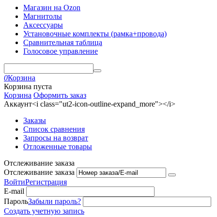
Магазин на Ozon
Магнитолы
Аксессуары
Установочные комплекты (рамка+провода)
Сравнительная таблица
Голосовое управление
0
Корзина
Корзина пуста
Корзина
Оформить заказ
Аккаунт<i class="ut2-icon-outline-expand_more"></i>
Заказы
Список сравнения
Запросы на возврат
Отложенные товары
Отслеживание заказа
Отслеживание заказа
Войти
Регистрация
E-mail
Пароль
Забыли пароль?
Создать учетную запись